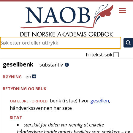
Fritekst-søk
gesellbenk
gesellbenk
substantiv
en
BØYNING
BETYDNING OG BRUK
benk (i stue) hvor
gesellen
,
OM ELDRE FORHOLD
håndverkssvennen har sete
SITAT
særskilt for dalen var nemlig at enkelte
håndverkere hadde amtets bevilling som snekkere – og