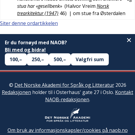
stua har «gesellbenk»
(
Halvor Vreim
Norsk
trearkitektur (1947)
46
)
| om stue fra Østerdalen
Siter denne ordartikkelen
Er du fornøyd med NAOB?
Bli med og bidra!
100,–
250,–
500,–
Valgfri sum
©
Det Norske Akademi for Språk og Litteratur
2026
Redaksjonen
holder til i Osterhaus' gate 27 i Oslo.
Kontakt
NAOB-redaksjonen
.
Om bruk av informasjonskapsler/cookies på naob.no