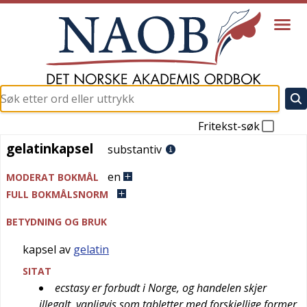
Fritekst-søk
gelatinkapsel
gelatinkapsel
substantiv
en
MODERAT BOKMÅL
FULL BOKMÅLSNORM
BETYDNING OG BRUK
kapsel av
gelatin
SITAT
ecstasy er forbudt i Norge, og handelen skjer
illegalt, vanligvis som tabletter med forskjellige former