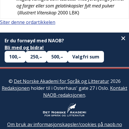
og farger eller som gelatinkapsler fylt med pulver
(
Illustrert Vitenskap
2000
LBK
)
Siter denne ordartikkelen
Er du fornøyd med NAOB?
Bli med og bidra!
100,–
250,–
500,–
Valgfri sum
©
Det Norske Akademi for Språk og Litteratur
2026
Redaksjonen
holder til i Osterhaus' gate 27 i Oslo.
Kontakt
NAOB-redaksjonen
.
Om bruk av informasjonskapsler/cookies på naob.no