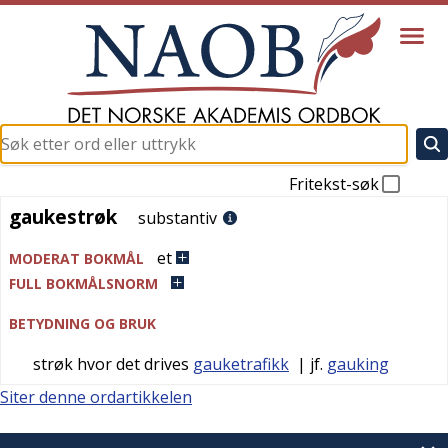
Fritekst-søk
gaukestrøk
gaukestrøk
substantiv
et
MODERAT BOKMÅL
FULL BOKMÅLSNORM
BETYDNING OG BRUK
strøk hvor det drives
gauketrafikk
| jf.
gauking
Siter denne ordartikkelen