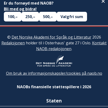
Er du fornøyd med NAOB?
Bli med og bidra!
100,–
250,–
500,–
Valgfri sum
©
Det Norske Akademi for Språk og Litteratur
2026
Redaksjonen
holder til i Osterhaus' gate 27 i Oslo.
Kontakt
NAOB-redaksjonen
.
Om bruk av informasjonskapsler/cookies på naob.no
NAOBs finansielle støttespillere i 2026
Staten