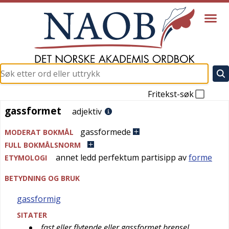
Fritekst-søk
gassformet
gassformet
adjektiv
gassformede
MODERAT BOKMÅL
FULL BOKMÅLSNORM
annet ledd perfektum partisipp av
forme
ETYMOLOGI
BETYDNING OG BRUK
gassformig
SITATER
fast eller flytende eller gassformet brensel