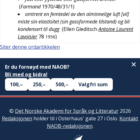
(
Farmand
1970/48/31/1
)
omtrent en femtedel av den alminnelige luft [vil]
miste sin elastisitet (sin gassformede tilstand) og bli
kondensert til dugg
(
Ellen Gleditsch
Antoine Laurent
Lavoisier
78
)
1956
Siter denne ordartikkelen
Er du fornøyd med NAOB?
Bli med og bidra!
100,–
250,–
500,–
Valgfri sum
©
Det Norske Akademi for Språk og Litteratur
2026
Redaksjonen
holder til i Osterhaus' gate 27 i Oslo.
Kontakt
NAOB-redaksjonen
.