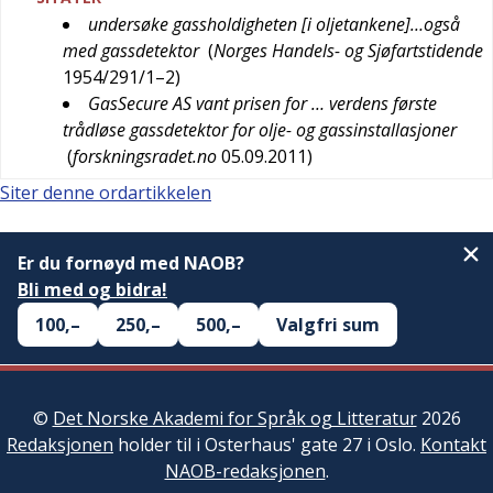
undersøke gassholdigheten [i oljetankene]…også
med gassdetektor
(
Norges Handels- og Sjøfartstidende
1954/291/1–2
)
GasSecure AS vant prisen for … verdens første
trådløse gassdetektor for olje- og gassinstallasjoner
(
forskningsradet.no
05.09.2011
)
Siter denne ordartikkelen
Er du fornøyd med NAOB?
Bli med og bidra!
100,–
250,–
500,–
Valgfri sum
©
Det Norske Akademi for Språk og Litteratur
2026
Redaksjonen
holder til i Osterhaus' gate 27 i Oslo.
Kontakt
NAOB-redaksjonen
.