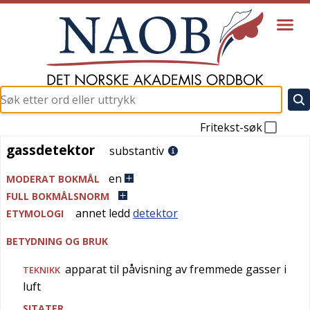
Fritekst-søk
gassdetektor
gassdetektor
substantiv
en
MODERAT BOKMÅL
FULL BOKMÅLSNORM
annet ledd
detektor
ETYMOLOGI
BETYDNING OG BRUK
apparat til påvisning av fremmede gasser i
TEKNIKK
luft
SITATER