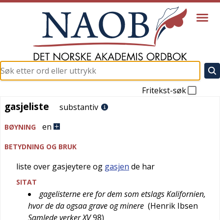
Fritekst-søk
gasjeliste
gasjeliste
substantiv
en
BØYNING
BETYDNING OG BRUK
liste over gasjeytere og
gasjen
de har
SITAT
gagelisterne ere for dem som etslags Kalifornien,
hvor de da ogsaa grave og minere
(
Henrik Ibsen
Samlede verker XV
98
)