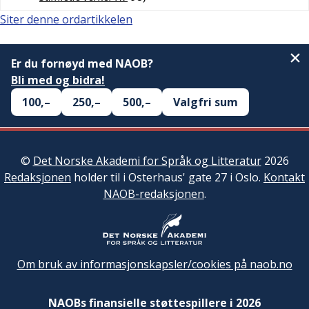
Siter denne ordartikkelen
Er du fornøyd med NAOB?
Bli med og bidra!
100,–
250,–
500,–
Valgfri sum
©
Det Norske Akademi for Språk og Litteratur
2026
Redaksjonen
holder til i Osterhaus' gate 27 i Oslo.
Kontakt
NAOB-redaksjonen
.
Om bruk av informasjonskapsler/cookies på naob.no
NAOBs finansielle støttespillere i 2026