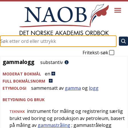
Fritekst-søk
gammalogg
gammalogg
substantiv
en
MODERAT BOKMÅL
FULL BOKMÅLSNORM
sammensatt av
gamma
og
logg
ETYMOLOGI
BETYDNING OG BRUK
instrument for måling og registrering særlig
TEKNIKK
brukt ved boring og produksjon av petroleum, basert
på måling av
gammastråling
; gammastrålelogg