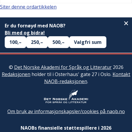
Siter denne ordartikkelen
Er du fornøyd med NAOB?
Bli med og bidra!
100,–
250,–
500,–
Valgfri sum
©
Det Norske Akademi for Språk og Litteratur
2026
Redaksjonen
holder til i Osterhaus' gate 27 i Oslo.
Kontakt
NAOB-redaksjonen
.
Om bruk av informasjonskapsler/cookies på naob.no
NAOBs finansielle støttespillere i 2026