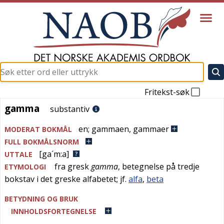
Fritekst-søk
gamma
gamma
substantiv
en
;
gammaen
,
gammaer
MODERAT BOKMÅL
FULL BOKMÅLSNORM
[ga´m:a]
UTTALE
fra
gresk
gamma
, betegnelse på tredje
ETYMOLOGI
bokstav i det greske alfabetet; jf.
alfa
,
beta
BETYDNING OG BRUK
INNHOLDSFORTEGNELSE