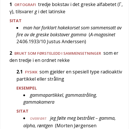
1
tredje bokstav i det greske alfabetet (Γ,
ORTOGRAFI
γ), tilsvarer
g
i det latinske
SITAT
man har forklart hakekorset som sammensatt av
fire av de greske bokstaver gamma
(
A-magasinet
24.06.1933/10
Justus Anderssen
)
2
som er
BRUKT SOM FØRSTELEDD I SAMMENSETNINGER
den tredje i en ordnet rekke
2.1
som gjelder en spesiell type radioaktiv
FYSIKK
partikkel eller stråling
EKSEMPEL
gammapartikkel, gammastråling,
gammakamera
SITAT
jeg følte meg bestrålet – gamma,
OVERFØRT
alpha, røntgen
(
Morten Jørgensen