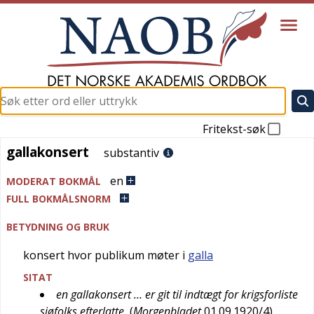
Fritekst-søk
gallakonsert
gallakonsert
substantiv
en
MODERAT BOKMÅL
FULL BOKMÅLSNORM
BETYDNING OG BRUK
konsert hvor publikum møter i
galla
SITAT
en gallakonsert … er git til indtægt for krigsforliste
sjøfolks efterlatte
(
Morgenbladet
01.09.1920/4
)