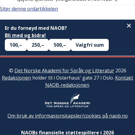
Siter denne ordartikkelen
Er du fornøyd med NAOB?
Bli med og bidra!
100,–
250,–
500,–
Valgfri sum
©
Det Norske Akademi for Språk og Litteratur
2026
Redaksjonen
holder til i Osterhaus' gate 27 i Oslo.
Kontakt
NAOB-redaksjonen
.
Om bruk av informasjonskapsler/cookies på naob.no
NAOBs finansielle støttespillere i 2026