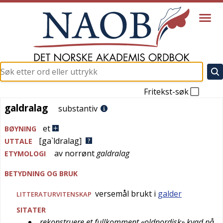
Fritekst-søk
galdralag
galdralag
substantiv
et
BØYNING
[ga`ldralag]
UTTALE
av
norrønt
galdralag
ETYMOLOGI
BETYDNING OG BRUK
versemål brukt i
galder
LITTERATURVITENSKAP
SITATER
rekonstruere et fullkomment «oldnordisk» kvad på