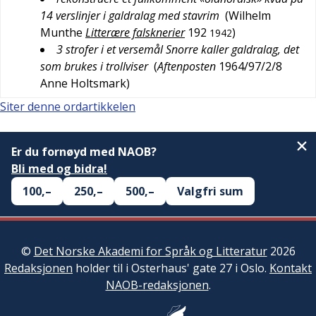
14 verslinjer i galdralag med stavrim
(
Wilhelm
Munthe
Litterære falsknerier
192
)
1942
3 strofer i et versemål Snorre kaller galdralag, det
som brukes i trollviser
(
Aftenposten
1964/97/2/8
Anne Holtsmark
)
Siter denne ordartikkelen
Er du fornøyd med NAOB?
Bli med og bidra!
100,–
250,–
500,–
Valgfri sum
©
Det Norske Akademi for Språk og Litteratur
2026
Redaksjonen
holder til i Osterhaus' gate 27 i Oslo.
Kontakt
NAOB-redaksjonen
.