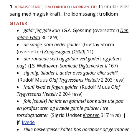
1
formular eller
ARKAISERENDE
, OM FORHOLD I NORRØN TID
sang med magisk kraft
; trolldomssang
; trolldom
SITATER
galdr jeg gale kan
(
G.A. Gjessing (oversetter)
Den
ældre Edda
30
)
1899
de sange, som heder galder
(
Gustav Storm
(oversetter)
Kongesagaer (1900)
11
)
der raadede seid og galder ved guders og jetters
pagt
(
J.S. Welhaven
Samlede Digterverker II
167
)
sig mig, tillader I, at der øves galder eller seid?
(
Rudolf Muus
Olaf Trygvessøns Helteliv 2
203
)
1899
[hun] kvad et fagert galder
(
Rudolf Muus
Olaf
Trygvessøns Helteliv 2
204
)
1899
folk [skulle] ha latt en gammel kone sitte ute paa
en jordfast sten og kvæde gamle galdrer i tre
torsdagsnætter
(
Sigrid Undset
Kransen
317
)
|
1920
jf.
kvede
slike besvergelser kaltes hos nordboer og germaner