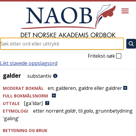
Fritekst-søk
Likt stavede oppslagsord
galder
galder
substantiv
en
;
galderen
,
galdre eller galdrer
MODERAT BOKMÅL
FULL BOKMÅLSNORM
[ga´ldər]
UTTALE
etter
norrønt
galdr
, til
gala
, grunnbetydning
ETYMOLOGI
'
galing
'
BETYDNING OG BRUK