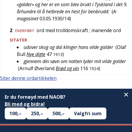
«galder» og her er en som blev brukt i Tyskland i det 9.
århundre til å helbrede en hest for benbrudd:
(
A-
magasinet
03.05.1930/14
)
2
ord med trolldomskraft
; manende ord
OVERFØRT
SITATER
udover skog og dal klinger hans vilde galder
(
Olaf
Bull
Nye digte
47
)
1913
gjennem din søvn om natten lyder mit vilde galder
(
Arnulf Øverland
Brød og vin
116
)
1924
Siter denne ordartikkelen
Er du fornøyd med NAOB?
Bli med og bidra!
100,–
250,–
500,–
Valgfri sum