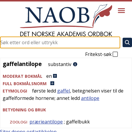
Fritekst-søk
gaffelantilope
gaffelantilope
substantiv
en
MODERAT BOKMÅL
FULL BOKMÅLSNORM
første ledd
gaffel
, betegnelsen viser til de
ETYMOLOGI
gaffelformede hornene; annet ledd
antilope
BETYDNING OG BRUK
prærieantilope
; gaffelbukk
ZOOLOGI
Siter denne ordartikkelen