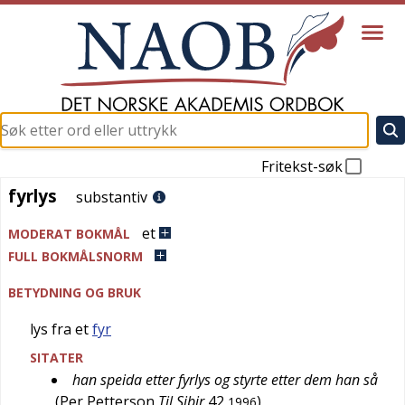
Fritekst-søk
fyrlys
fyrlys
substantiv
et
MODERAT BOKMÅL
FULL BOKMÅLSNORM
BETYDNING OG BRUK
lys fra et
fyr
SITATER
han speida etter fyrlys og styrte etter dem han så
(
Per Petterson
Til Sibir
42
)
1996