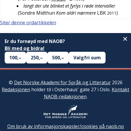
langt der ute blinket et fyrlys i røde intervaller
(
Sondre Midthun
Kom aldri nærmere
LBK
)
2011
Siter denne ordartikkelen
Er du fornøyd med NAOB?
Bli med og bidra!
100,–
250,–
500,–
Valgfri sum
©
Det Norske Akademi for Språk og Litteratur
2026
Redaksjonen
holder til i Osterhaus' gate 27 i Oslo.
Kontakt
NAOB-redaksjonen
.
Om bruk av informasjonskapsler/cookies på naob.no