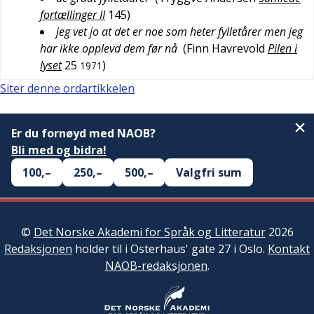
fortællinger II
145
)
jeg vet jo at det er noe som heter fylletårer men jeg
har ikke opplevd dem før nå
(
Finn Havrevold
Pilen i
lyset
25
)
1971
Siter denne ordartikkelen
Er du fornøyd med NAOB?
Bli med og bidra!
100,–
250,–
500,–
Valgfri sum
©
Det Norske Akademi for Språk og Litteratur
2026
Redaksjonen
holder til i Osterhaus' gate 27 i Oslo.
Kontakt
NAOB-redaksjonen
.