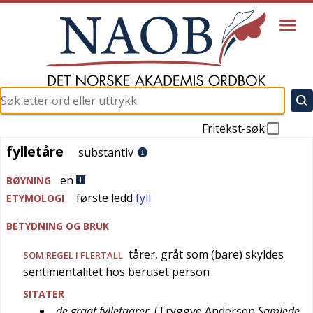
Fritekst-søk
fylletåre
fylletåre
substantiv
en
BØYNING
første ledd
fyll
ETYMOLOGI
BETYDNING OG BRUK
tårer, gråt som (bare) skyldes
SOM REGEL I FLERTALL
sentimentalitet hos beruset person
SITATER
de graat fylletaarer
(
Tryggve Andersen
Samlede