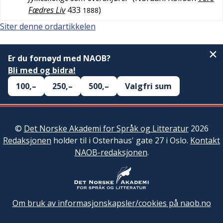
Fædres Liv
433
)
1888
Siter denne ordartikkelen
Er du fornøyd med NAOB?
Bli med og bidra!
100,–
250,–
500,–
Valgfri sum
©
Det Norske Akademi for Språk og Litteratur
2026
Redaksjonen
holder til i Osterhaus' gate 27 i Oslo.
Kontakt
NAOB-redaksjonen
.
Om bruk av informasjonskapsler/cookies på naob.no