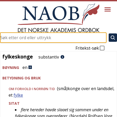
Fritekst-søk
fylkeskonge
fylkeskonge
substantiv
en
BØYNING
BETYDNING OG BRUK
(små)konge over en landsdel,
OM FORHOLD I NORRØN TID
et
fylke
SITAT
flere hereder havde slaaet sig sammen under en
fylkeskonge som overanfører
(
Nordahl Rolfsen
Vore