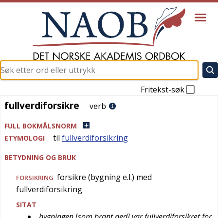
Fritekst-søk
fullverdiforsikre
fullverdiforsikre
verb
FULL BOKMÅLSNORM
til
fullverdiforsikring
ETYMOLOGI
BETYDNING OG BRUK
forsikre (bygning e.l.) med
FORSIKRING
fullverdiforsikring
SITAT
bygningen [som brant ned] var fullverdiforsikret for