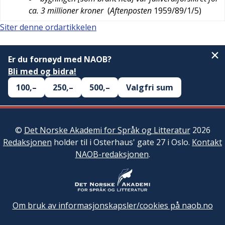
ca. 3 millioner kroner
(
Aftenposten
1959/89/1/5
)
Siter denne ordartikkelen
Er du fornøyd med NAOB?
Bli med og bidra!
100,–
250,–
500,–
Valgfri sum
©
Det Norske Akademi for Språk og Litteratur
2026
Redaksjonen
holder til i Osterhaus' gate 27 i Oslo.
Kontakt
NAOB-redaksjonen
.
Om bruk av informasjonskapsler/cookies på naob.no