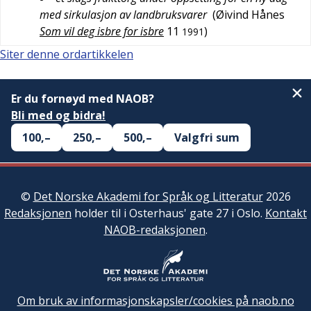
med sirkulasjon av landbruksvarer
(
Øivind Hånes
Som vil deg isbre for isbre
11
)
1991
Siter denne ordartikkelen
Er du fornøyd med NAOB?
Bli med og bidra!
100,–
250,–
500,–
Valgfri sum
©
Det Norske Akademi for Språk og Litteratur
2026
Redaksjonen
holder til i Osterhaus' gate 27 i Oslo.
Kontakt
NAOB-redaksjonen
.
Om bruk av informasjonskapsler/cookies på naob.no