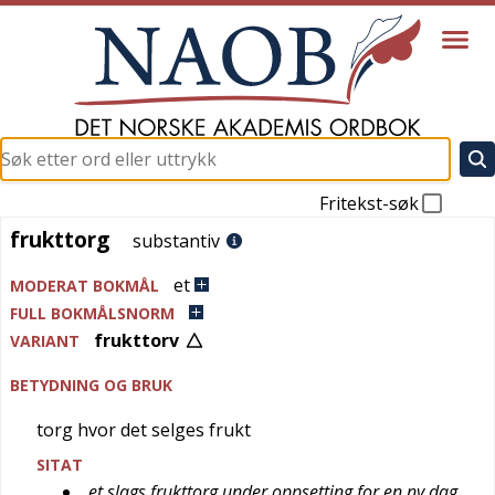
Fritekst-søk
frukttorg
frukttorg
substantiv
et
MODERAT BOKMÅL
FULL BOKMÅLSNORM
frukttorv
VARIANT
BETYDNING OG BRUK
torg hvor det selges frukt
SITAT
et slags frukttorg under oppsetting for en ny dag