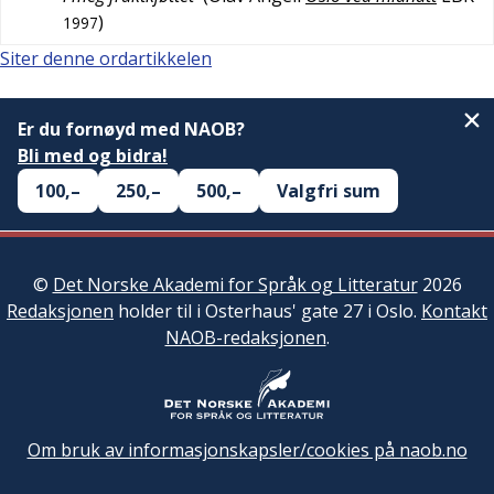
)
1997
Siter denne ordartikkelen
Er du fornøyd med NAOB?
Bli med og bidra!
100,–
250,–
500,–
Valgfri sum
©
Det Norske Akademi for Språk og Litteratur
2026
Redaksjonen
holder til i Osterhaus' gate 27 i Oslo.
Kontakt
NAOB-redaksjonen
.
Om bruk av informasjonskapsler/cookies på naob.no