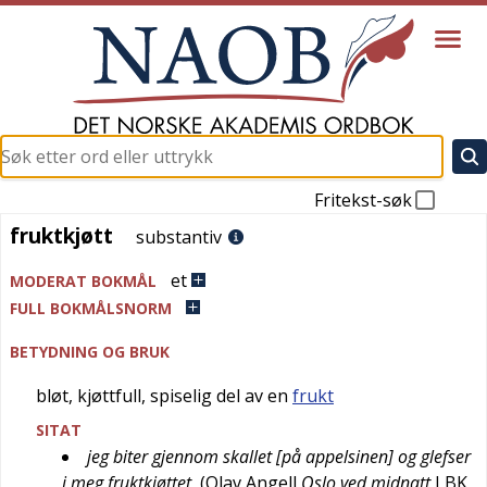
Fritekst-søk
fruktkjøtt
fruktkjøtt
substantiv
et
MODERAT BOKMÅL
FULL BOKMÅLSNORM
BETYDNING OG BRUK
bløt, kjøttfull, spiselig del av en
frukt
SITAT
jeg biter gjennom skallet [på appelsinen] og glefser
i meg fruktkjøttet
(
Olav Angell
Oslo ved midnatt
LBK