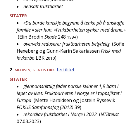
nedsatt fruktbarhet
SITATER
«Du burde kanskje begynne å tenke på å anskaffe
familie,» sier hun. «Fruktbarheten synker med årene.»
(
Elin Brodin
Skade
248
)
1994
overvekt reduserer fruktbarheten betydelig
(
Sofie
Hexeberg og Gunn-Karin Sakariassen
Frisk med
lavkarbo
LBK
)
2010
2
fertilitet
MEDISIN
,
STATISTIKK
SITATER
gjennomsnittlig føder norske kvinner 1,9 barn i
løpet av livet. Fruktbarheten i Norge er i toppsjiktet i
Europa
(
Mette Haraldsen og Jostein Ryssevik
FOKUS Samfunnsfag (2013)
39
)
rekordlav fruktbarhet i Norge i 2022
(
NTBtekst
07.03.2023
)