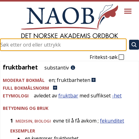
Fritekst-søk
fruktbarhet
fruktbarhet
substantiv
en
;
fruktbarheten
MODERAT BOKMÅL
FULL BOKMÅLSNORM
avledet av
fruktbar
med suffikset
-het
ETYMOLOGI
BETYDNING OG BRUK
1
evne til å få avkom
;
fekunditet
MEDISIN
,
BIOLOGI
EKSEMPLER
en kvegrases fruktbarhet