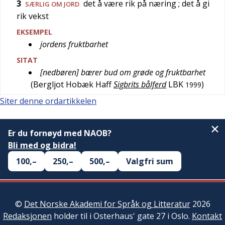
3
det å være rik på næring
; det å gi
SÆRLIG OM JORD
rik vekst
EKSEMPEL
jordens fruktbarhet
SITAT
[nedbøren] bærer bud om grøde og fruktbarhet
(
Bergljot Hobæk Haff
Sigbrits bålferd
LBK
)
1999
Siter denne ordartikkelen
Er du fornøyd med NAOB?
Bli med og bidra!
100,–
250,–
500,–
Valgfri sum
©
Det Norske Akademi for Språk og Litteratur
2026
Redaksjonen
holder til i Osterhaus' gate 27 i Oslo.
Kontakt