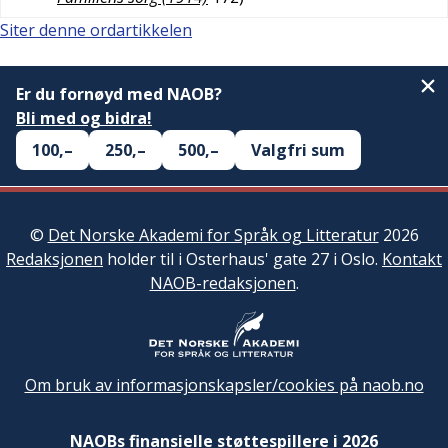
Siter denne ordartikkelen
Er du fornøyd med NAOB?
Bli med og bidra!
100,–
250,–
500,–
Valgfri sum
©
Det Norske Akademi for Språk og Litteratur
2026
Redaksjonen
holder til i Osterhaus' gate 27 i Oslo.
Kontakt
NAOB-redaksjonen
.
Om bruk av informasjonskapsler/cookies på naob.no
NAOBs finansielle støttespillere i 2026