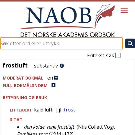
Fritekst-søk
frostluft
frostluft
substantiv
en
MODERAT BOKMÅL
FULL BOKMÅLSNORM
BETYDNING OG BRUK
kald luft
| jf.
frost
LITTERÆRT
SITAT
den kolde, rene frostluft
(
Nils Collett Vogt
Familiens sorg (1914)
172
)