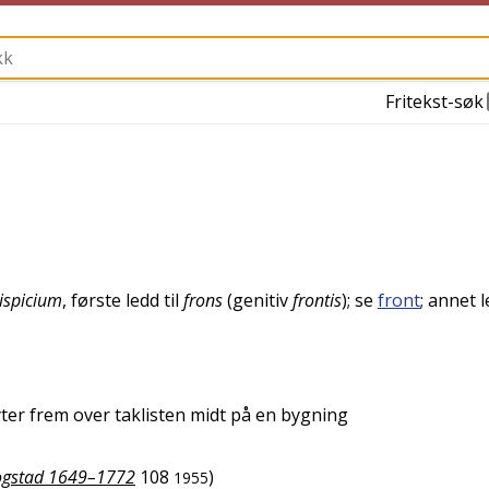
Fritekst-søk
tispicium
, første ledd til
frons
(genitiv
frontis
); se
front
; annet 
ter frem over taklisten midt på en bygning
gstad 1649–1772
108
)
1955