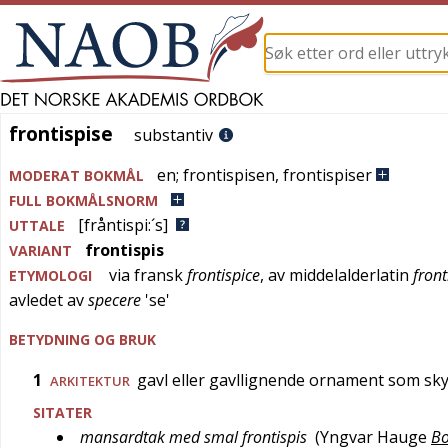
frontispise
frontispise
substantiv
en
;
frontispisen
,
frontispiser
MODERAT BOKMÅL
FULL BOKMÅLSNORM
[fråntispi:´s]
UTTALE
frontispis
VARIANT
via
fransk
frontispice
, av
middelalderlatin
fron
ETYMOLOGI
avledet av
specere
'
se
'
BETYDNING OG BRUK
1
gavl eller gavllignende ornament som sky
ARKITEKTUR
SITATER
mansardtak med smal frontispis
(
Yngvar Hauge
Bo