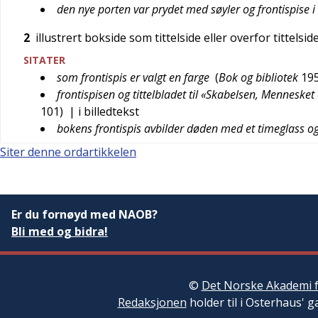
den nye porten var prydet med søyler og frontispise i
2
illustrert bokside som tittelside eller overfor tittelsid
SITATER
som frontispis er valgt en farge
(
Bok og bibliotek
19
frontispisen og tittelbladet til «Skabelsen, Menneske
101
)
| i billedtekst
bokens frontispis avbilder døden med et timeglass o
Siter denne ordartikkelen
Er du fornøyd med NAOB?
Bli med og bidra!
©
Det Norske Akademi f
Redaksjonen
holder til i Osterhaus' g