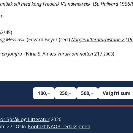
 antikk stil med kong Frederik V’s navnetrekk
(
St. Hallvard
1956/
en
52/45
)
t og Messias»
(
Edvard Beyer (red.)
Norges litteraturhistorie 2 (1
g en jomfru
(
Nina S. Alnæs
Varulv om natten
217
)
2003
100,–
250,–
500,–
Valgfri sum
or Språk og Litteratur
2026
ate 27 i Oslo.
Kontakt NAOB-redaksjonen
.