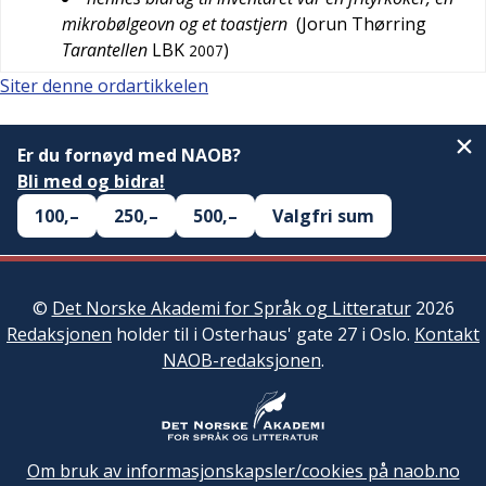
mikrobølgeovn og et toastjern
(
Jorun Thørring
Tarantellen
LBK
)
2007
Siter denne ordartikkelen
Er du fornøyd med NAOB?
Bli med og bidra!
100,–
250,–
500,–
Valgfri sum
©
Det Norske Akademi for Språk og Litteratur
2026
Redaksjonen
holder til i Osterhaus' gate 27 i Oslo.
Kontakt
NAOB-redaksjonen
.
Om bruk av informasjonskapsler/cookies på naob.no