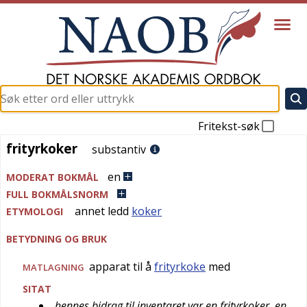
Fritekst-søk
frityrkoker
frityrkoker
substantiv
en
MODERAT BOKMÅL
FULL BOKMÅLSNORM
annet ledd
koker
ETYMOLOGI
BETYDNING OG BRUK
apparat til å
frityrkoke
med
MATLAGNING
SITAT
hennes bidrag til inventaret var en frityrkoker, en