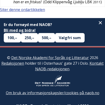
han er en friskus!
(
Odd Klippenvåg
Ljublju
LBK
)
2011
Siter denne ordartikkelen
Er du fornøyd med NAOB?
Bli med og bidra!
100,–
250,–
500,–
Valgfri sum
©
Det Norske Akademi for Språk og Litteratur
2026
Redaksjonen
holder til i Osterhaus' gate 27 i Oslo.
Kontakt
NAOB-redaksjonen
.
Om bruk av informasjonskapsler/cookies på naob.no