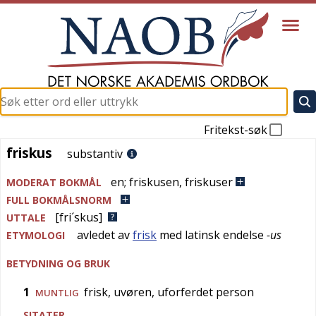
Fritekst-søk
friskus
friskus
substantiv
en
;
friskusen
,
friskuser
MODERAT BOKMÅL
FULL BOKMÅLSNORM
[fri´skus]
UTTALE
avledet av
frisk
med
latinsk
endelse
-us
ETYMOLOGI
BETYDNING OG BRUK
1
frisk, uvøren, uforferdet person
MUNTLIG
SITATER