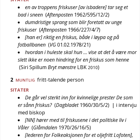
en av troppens friskuser [av isbadere] tar seg et
bad i sneen
(
Aftenposten
1962/595/12/2
)
dumdristige sprang som blir foretatt av unge
friskuser
(
Aftenposten
1966/227/4/7
)
[han er] riktig en friskus, både i løypa og på
fotballbanen
(
VG
01.02.1978/21
)
hvordan i huleste skal hun … vise at det å være mor
slett ikke er noen hindring for en friskus som henne
(
Siri Spillum
Bryt mønstre
LBK
)
2010
2
fritt-talende person
MUNTLIG
SITATER
De går vel sterkt inn for kvinnelige prester De som
er sånn friskus?
(
Dagbladet
1960/30/5/2
)
| i intervju
med biskop
[NN] hører med til friskusene i det politiske liv i
Våler
(
Glåmdalen
1970/26/16/5
)
[lederen for Folkeaksjonen for et oljefritt Lofoten],