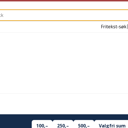
Fritekst-søk
100,–
250,–
500,–
Valgfri sum