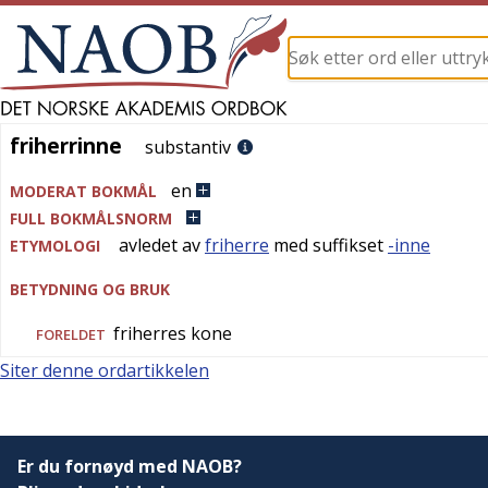
friherrinne
friherrinne
substantiv
en
MODERAT BOKMÅL
FULL BOKMÅLSNORM
avledet av
friherre
med suffikset
-inne
ETYMOLOGI
BETYDNING OG BRUK
friherres kone
FORELDET
Siter denne ordartikkelen
Er du fornøyd med NAOB?