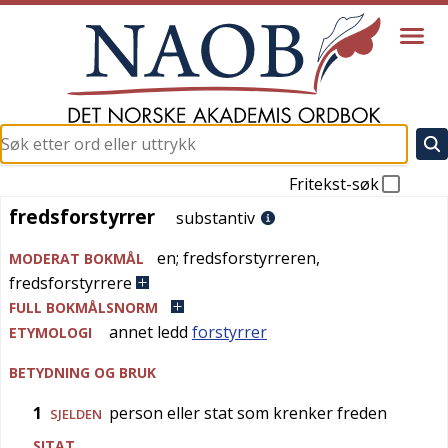
Fritekst-søk
fredsforstyrrer
fredsforstyrrer
substantiv
en
;
fredsforstyrreren
,
MODERAT BOKMÅL
fredsforstyrrere
FULL BOKMÅLSNORM
annet ledd
forstyrrer
ETYMOLOGI
BETYDNING OG BRUK
1
person eller stat som krenker freden
SJELDEN
SITAT