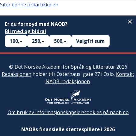
Siter denne ordartikkelen
Er du fornøyd med NAOB?
Bli med og bidra!
100,–
250,–
500,–
Valgfri sum
©
Det Norske Akademi for Språk og Litteratur
2026
Redaksjonen
holder til i Osterhaus' gate 27 i Oslo.
Kontakt
NAOB-redaksjonen
.
Om bruk av informasjonskapsler/cookies på naob.no
NAOBs finansielle støttespillere i 2026