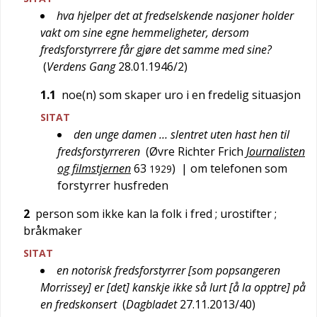
hva hjelper det at fredselskende nasjoner holder
vakt om sine egne hemmeligheter, dersom
fredsforstyrrere får gjøre det samme med sine?
(
Verdens Gang
28.01.1946/2
)
1.1
noe(n) som skaper uro i en fredelig situasjon
SITAT
den unge damen … slentret uten hast hen til
fredsforstyrreren
(
Øvre Richter Frich
Journalisten
og filmstjernen
63
)
| om telefonen som
1929
forstyrrer husfreden
2
person som ikke kan la folk i fred
; urostifter
;
bråkmaker
SITAT
en notorisk fredsforstyrrer [som popsangeren
Morrissey] er [det] kanskje ikke så lurt [å la opptre] på
en fredskonsert
(
Dagbladet
27.11.2013/40
)