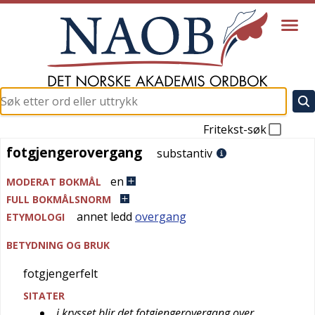
Fritekst-søk
fotgjengerovergang
fotgjengerovergang
substantiv
en
MODERAT BOKMÅL
FULL BOKMÅLSNORM
annet ledd
overgang
ETYMOLOGI
BETYDNING OG BRUK
fotgjengerfelt
SITATER
i krysset blir det fotgjengerovergang over