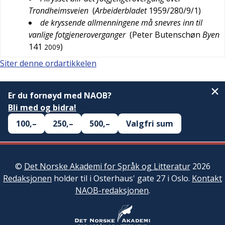
Trondheimsveien
(
Arbeiderbladet
1959/280/9/1
)
de kryssende allmenningene må snevres inn til
vanlige fotgjeneroverganger
(
Peter Butenschøn
Byen
141
)
2009
Siter denne ordartikkelen
Er du fornøyd med NAOB?
Bli med og bidra!
100,–
250,–
500,–
Valgfri sum
©
Det Norske Akademi for Språk og Litteratur
2026
Redaksjonen
holder til i Osterhaus' gate 27 i Oslo.
Kontakt
NAOB-redaksjonen
.