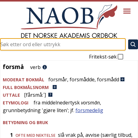
Fritekst-søk
forsmå
forsmå
verb
forsmår
,
forsmådde
,
forsmådd
MODERAT BOKMÅL
FULL BOKMÅLSNORM
[fårsmå:´]
UTTALE
fra
middelnedertysk
vorsmān
,
ETYMOLOGI
grunnbetydning '
gjøre liten
'; jf.
forsmedelig
BETYDNING OG BRUK
1
slå vrak på, avvise (særlig tilbud,
OFTE MED NEKTELSE