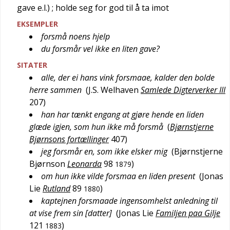
gave e.l.)
; holde seg for god til å ta imot
EKSEMPLER
forsmå noens hjelp
du forsmår vel ikke en liten gave?
SITATER
alle, der ei hans vink forsmaae, kalder den bolde
herre sammen
(
J.S. Welhaven
Samlede Digterverker III
207
)
han har tænkt engang at gjøre hende en liden
glæde igjen, som hun ikke må forsmå
(
Bjørnstjerne
Bjørnsons fortællinger
407
)
jeg forsmår en, som ikke elsker mig
(
Bjørnstjerne
Bjørnson
Leonarda
98
)
1879
om hun ikke vilde forsmaa en liden present
(
Jonas
Lie
Rutland
89
)
1880
kaptejnen forsmaade ingensomhelst anledning til
at vise frem sin [datter]
(
Jonas Lie
Familjen paa Gilje
121
)
1883