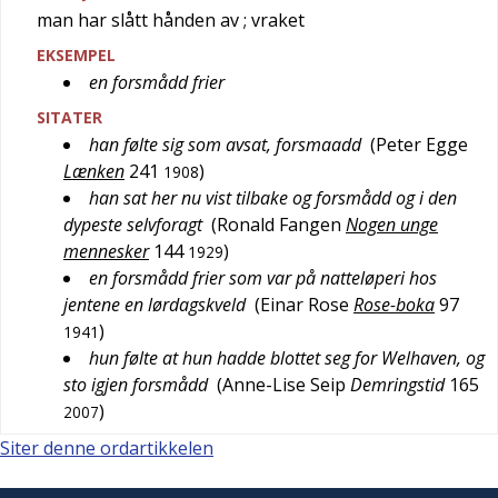
man har slått hånden av
; vraket
EKSEMPEL
en forsmådd frier
SITATER
han følte sig som avsat, forsmaadd
(
Peter Egge
Lænken
241
)
1908
han sat her nu vist tilbake og forsmådd og i den
dypeste selvforagt
(
Ronald Fangen
Nogen unge
mennesker
144
)
1929
en forsmådd frier som var på natteløperi hos
jentene en lørdagskveld
(
Einar Rose
Rose-boka
97
)
1941
hun følte at hun hadde blottet seg for Welhaven, og
sto igjen forsmådd
(
Anne-Lise Seip
Demringstid
165
)
2007
Siter denne ordartikkelen