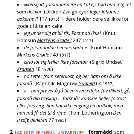
«værsgod, forsmaar dere en kake,» bød hun mig ret
som det var
(
Dikken Zwilgmeyer
Inger-Johanne-
bøkerne II
117
)
| dere holder dere vel ikke for
1915
gode til å ta en kake
jeg under dig at bli rik. Forsmaa ikke!
(
Knut
Hamsun
Markens Grøde I
247
)
1917
de forsmaadde hendes sødme
(
Knut Hamsun
Markens Grøde I
49
)
1917
Isrid lot sig heller ikke forsmaa
(
Sigrid Undset
Kransen
18
)
1920
ho setter fram seterkost, og ber ham om å ikke
forsmå
(
Ragnhild Magerøy
Gunhild
64
)
1957
han prøver å få til en oversettelse [av diktet], gå,
JF.
forsmå din troskap … forsmå? Kanskje heller forkast
eller forsverg, han har ikke engang en ordbok, men
han må få det til å rime
(
Tom Lotherington
Den
tredje tjeneren
77
)
1985
2
forsmådd
som
I ADJEKTIVISK PERFEKTUM PARTISIPP