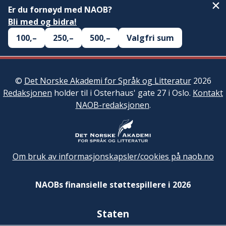
Er du fornøyd med NAOB?
Bli med og bidra!
100,–
250,–
500,–
Valgfri sum
©
Det Norske Akademi for Språk og Litteratur
2026
Redaksjonen
holder til i Osterhaus' gate 27 i Oslo.
Kontakt
NAOB-redaksjonen
.
Om bruk av informasjonskapsler/cookies på naob.no
NAOBs finansielle støttespillere i 2026
Staten