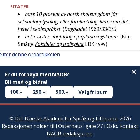
SITATER
bare 10 prosent av norsk skoleungdom får
seksualopplysning, eller forplantningslære som det
heter i skolespråket
(
Dagbladet
1969/33/3/5
)
helsesøsters innføring i forplantningslæren
(
Kim
Småge
Koksbiter og trollsplint
LBK
)
1999
Siter denne ordartikkelen
Er du fornøyd med NAOB?
Bli med og bidra!
100,–
250,–
500,–
Valgfri sum
©
Det Norske Akademi for Språk og Litteratur
2026
Redaksjonen
holder til i Osterhaus' gate 27 i Oslo.
Kontakt
NAOB-redaksjonen
.