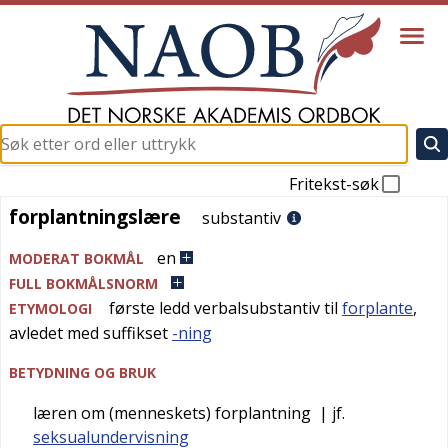
Fritekst-søk
forplantningslære
forplantningslære
substantiv
en
MODERAT BOKMÅL
FULL BOKMÅLSNORM
første ledd verbalsubstantiv til
forplante
,
ETYMOLOGI
avledet med suffikset
-ning
BETYDNING OG BRUK
læren om (menneskets) forplantning
| jf.
seksualundervisning