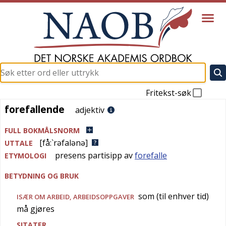
Fritekst-søk
forefallende
forefallende
adjektiv
FULL BOKMÅLSNORM
[få:`rəfalənə]
UTTALE
presens partisipp av
forefalle
ETYMOLOGI
BETYDNING OG BRUK
som (til enhver tid)
ISÆR OM ARBEID, ARBEIDSOPPGAVER
må gjøres
SITATER