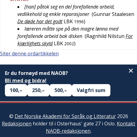
[han] påtok seg en del forefallende arbeid,
vedlikehold og enkle reparasjoner
(
Gunnar Staalesen
De døde har det godt
LBK
)
1996
læreren måtte spe på den magre lønna med
forefallende arbeid bak disken
(
Ragnhild Nilstun
For
kjærlighets skyld
LBK
)
2002
Siter denne ordartikkelen
Er du fornøyd med NAOB?
Bli med og bidra!
100,–
250,–
500,–
Valgfri sum
©
Det Norske Akademi for Språk og Litteratur
2026
Redaksjonen
holder til i Osterhaus' gate 27 i Oslo.
Kontakt
NAOB-redaksjonen
.