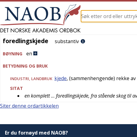
foredlingskjede
foredlingskjede
substantiv
en
BØYNING
BETYDNING OG BRUK
kjede
, (sammenhengende) rekke av 
INDUSTRI
,
LANDBRUK
SITAT
en komplett … foredlingskjede, fra stående skog til 
Siter denne ordartikkelen
Er du fornøyd med NAOB?