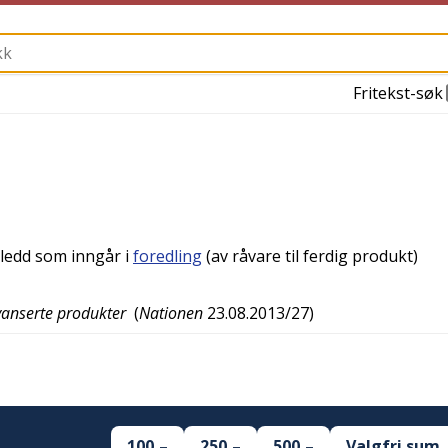
Fritekst-søk
ledd som inngår i
foredling
(av råvare til ferdig produkt)
avanserte produkter
(
Nationen
23.08.2013/27
)
100,–
250,–
500,–
Valgfri sum