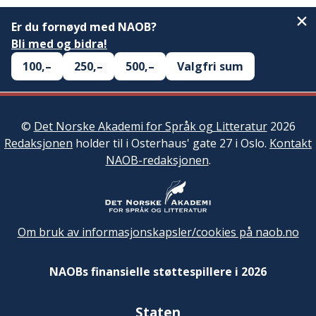
Er du fornøyd med NAOB?
Bli med og bidra!
100,–
250,–
500,–
Valgfri sum
©
Det Norske Akademi for Språk og Litteratur
2026
Redaksjonen
holder til i Osterhaus' gate 27 i Oslo.
Kontakt
NAOB-redaksjonen
.
Om bruk av informasjonskapsler/cookies på naob.no
NAOBs finansielle støttespillere i 2026
Staten