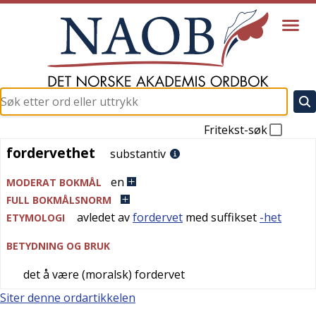
Fritekst-søk
fordervethet
fordervethet
substantiv
en
MODERAT BOKMÅL
FULL BOKMÅLSNORM
avledet av
fordervet
med suffikset
-het
ETYMOLOGI
BETYDNING OG BRUK
det å være (moralsk) fordervet
Siter denne ordartikkelen