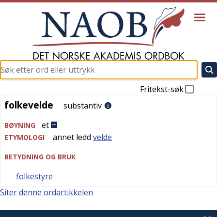
Fritekst-søk
folkevelde
folkevelde
substantiv
et
BØYNING
annet ledd
velde
ETYMOLOGI
BETYDNING OG BRUK
folkestyre
Siter denne ordartikkelen