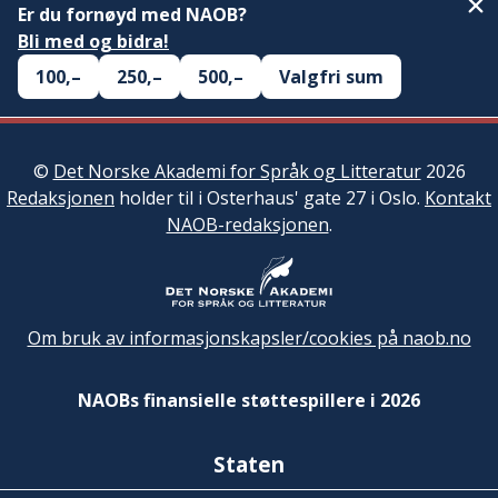
Er du fornøyd med NAOB?
Bli med og bidra!
100,–
250,–
500,–
Valgfri sum
©
Det Norske Akademi for Språk og Litteratur
2026
Redaksjonen
holder til i Osterhaus' gate 27 i Oslo.
Kontakt
NAOB-redaksjonen
.
Om bruk av informasjonskapsler/cookies på naob.no
NAOBs finansielle støttespillere i 2026
Staten