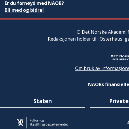
Er du fornøyd med NAOB?
Bli med og bidra!
©
Det Norske Akademi f
Redaksjonen
holder til i Osterhaus' g
Om bruk av informasjons
NAOBs finansielle
Staten
Private