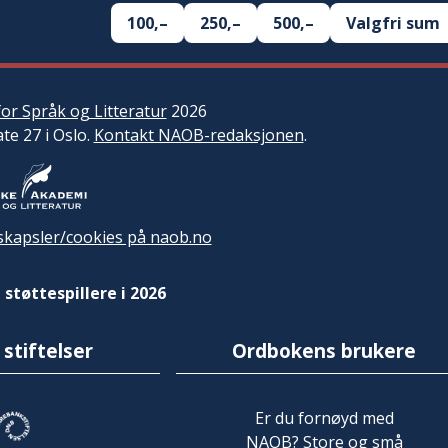
100,–
250,–
500,–
Valgfri sum
or Språk og Litteratur
2026
ate 27 i Oslo.
Kontakt NAOB-redaksjonen
.
kapsler/cookies på naob.no
 støttespillere i 2026
 stiftelser
Ordbokens brukere
Er du fornøyd med
NAOB? Store og små