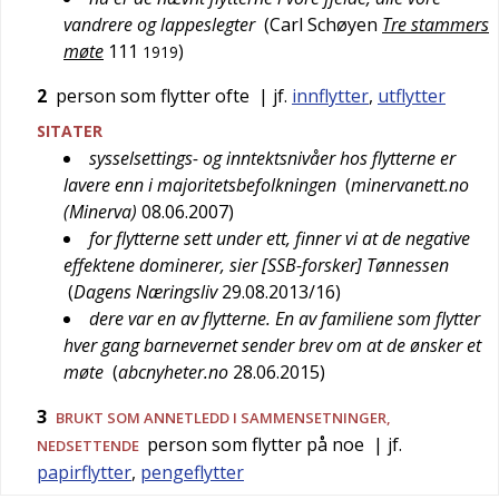
vandrere og lappeslegter
(
Carl Schøyen
Tre stammers
møte
111
)
1919
2
person som flytter ofte
| jf.
innflytter
,
utflytter
SITATER
sysselsettings- og inntektsnivåer hos flytterne er
lavere enn i majoritetsbefolkningen
(
minervanett.no
(Minerva)
08.06.2007
)
for flytterne sett under ett, finner vi at de negative
effektene dominerer, sier [SSB-forsker] Tønnessen
(
Dagens Næringsliv
29.08.2013/16
)
dere var en av flytterne. En av familiene som flytter
hver gang barnevernet sender brev om at de ønsker et
møte
(
abcnyheter.no
28.06.2015
)
3
BRUKT SOM ANNETLEDD I SAMMENSETNINGER,
person som flytter på noe
| jf.
NEDSETTENDE
papirflytter
,
pengeflytter