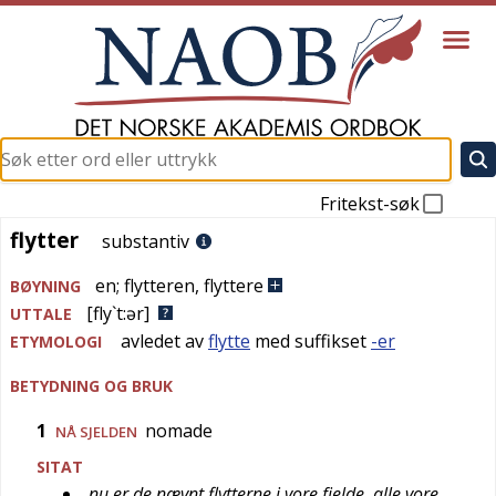
Fritekst-søk
flytter
flytter
substantiv
en
;
flytteren
,
flyttere
BØYNING
[fly`t:ər]
UTTALE
avledet av
flytte
med suffikset
-er
ETYMOLOGI
BETYDNING OG BRUK
1
nomade
NÅ SJELDEN
SITAT
nu er de nævnt flytterne i vore fjelde, alle vore