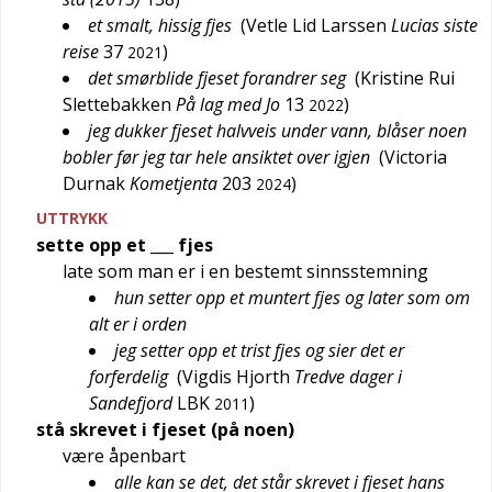
et smalt, hissig fjes
(
Vetle Lid Larssen
Lucias siste
reise
37
)
2021
det smørblide fjeset forandrer seg
(
Kristine Rui
Slettebakken
På lag med Jo
13
)
2022
jeg dukker fjeset halvveis under vann, blåser noen
bobler før jeg tar hele ansiktet over igjen
(
Victoria
Durnak
Kometjenta
203
)
2024
UTTRYKK
sette opp et ___ fjes
late som man er i en bestemt sinnsstemning
hun setter opp et muntert fjes og later som om
alt er i orden
jeg setter opp et trist fjes og sier det er
forferdelig
(
Vigdis Hjorth
Tredve dager i
Sandefjord
LBK
)
2011
stå skrevet i fjeset (på noen)
være åpenbart
alle kan se det, det står skrevet i fjeset hans