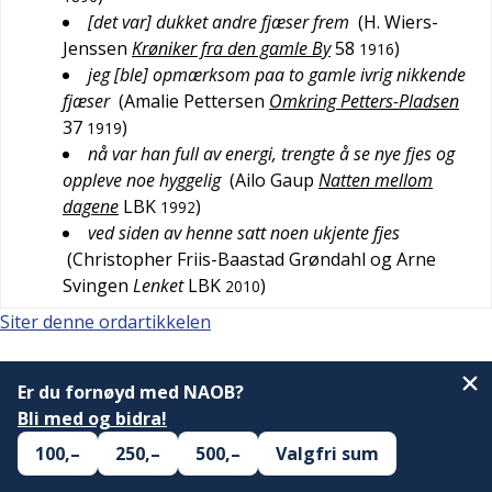
[det var] dukket andre fjæser frem
(
H. Wiers-
Jenssen
Krøniker fra den gamle By
58
)
1916
jeg [ble] opmærksom paa to gamle ivrig nikkende
fjæser
(
Amalie Pettersen
Omkring Petters-Pladsen
37
)
1919
nå var han full av energi, trengte å se nye fjes og
oppleve noe hyggelig
(
Ailo Gaup
Natten mellom
dagene
LBK
)
1992
ved siden av henne satt noen ukjente fjes
(
Christopher Friis-Baastad Grøndahl og Arne
Svingen
Lenket
LBK
)
2010
Siter denne ordartikkelen
Er du fornøyd med NAOB?
Bli med og bidra!
100,–
250,–
500,–
Valgfri sum