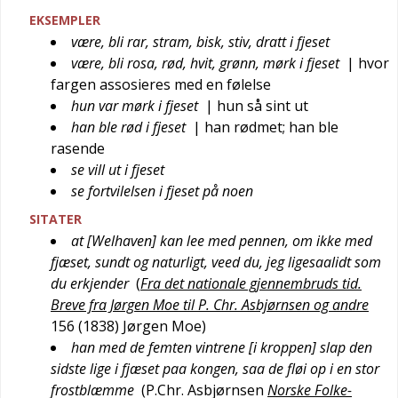
EKSEMPLER
være, bli rar, stram, bisk, stiv, dratt i fjeset
være, bli rosa, rød, hvit, grønn, mørk i fjeset
| hvor
fargen assosieres med en følelse
hun var mørk i fjeset
| hun så sint ut
han ble rød i fjeset
| han rødmet; han ble
rasende
se vill ut i fjeset
se fortvilelsen i fjeset på noen
SITATER
at [Welhaven] kan lee med pennen, om ikke med
fjæset, sundt og naturligt, veed du, jeg ligesaalidt som
du erkjender
(
Fra det nationale gjennembruds tid.
Breve fra Jørgen Moe til P. Chr. Asbjørnsen og andre
156 (1838)
Jørgen Moe
)
han med de femten vintrene [i kroppen] slap den
sidste lige i fjæset paa kongen, saa de fløi op i en stor
frostblæmme
(
P.Chr. Asbjørnsen
Norske Folke-