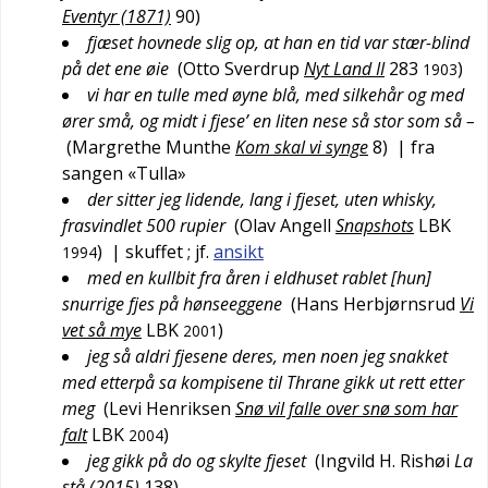
Eventyr (1871)
90
)
fjæset hovnede slig op, at han en tid var stær-blind
på det ene øie
(
Otto Sverdrup
Nyt Land II
283
)
1903
vi har en tulle med øyne blå, med silkehår og med
ører små, og midt i fjese’ en liten nese så stor som så –
(
Margrethe Munthe
Kom skal vi synge
8
)
| fra
sangen «Tulla»
der sitter jeg lidende, lang i fjeset, uten whisky,
frasvindlet 500 rupier
(
Olav Angell
Snapshots
LBK
)
| skuffet
; jf.
ansikt
1994
med en kullbit fra åren i eldhuset rablet [hun]
snurrige fjes på hønseeggene
(
Hans Herbjørnsrud
Vi
vet så mye
LBK
)
2001
jeg så aldri fjesene deres, men noen jeg snakket
med etterpå sa kompisene til Thrane gikk ut rett etter
meg
(
Levi Henriksen
Snø vil falle over snø som har
falt
LBK
)
2004
jeg gikk på do og skylte fjeset
(
Ingvild H. Rishøi
La
stå (2015)
138
)