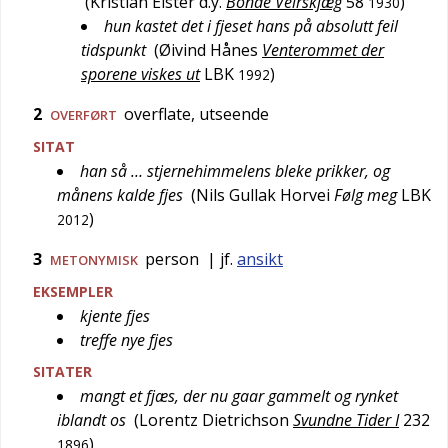
(
Kristian Elster d.y.
Bonde Veirskjæg
58
)
1930
hun kastet det i fjeset hans på absolutt feil
tidspunkt
(
Øivind Hånes
Venterommet der
sporene viskes ut
LBK
)
1992
2
overflate, utseende
OVERFØRT
SITAT
han så … stjernehimmelens bleke prikker, og
månens kalde fjes
(
Nils Gullak Horvei
Følg meg
LBK
)
2012
3
person
| jf.
ansikt
METONYMISK
EKSEMPLER
kjente fjes
treffe nye fjes
SITATER
mangt et fjæs, der nu gaar gammelt og rynket
iblandt os
(
Lorentz Dietrichson
Svundne Tider I
232
)
1896