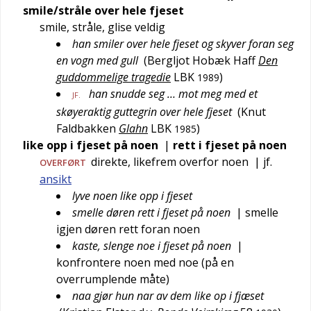
smile/stråle over hele fjeset
smile, stråle, glise veldig
han smiler over hele fjeset og skyver foran seg
en vogn med gull
(
Bergljot Hobæk Haff
Den
guddommelige tragedie
LBK
)
1989
han snudde seg … mot meg med et
JF.
skøyeraktig guttegrin over hele fjeset
(
Knut
Faldbakken
Glahn
LBK
)
1985
like opp i fjeset på noen
|
rett i fjeset på noen
direkte, likefrem overfor noen
| jf.
OVERFØRT
ansikt
lyve noen like opp i fjeset
smelle døren rett i fjeset på noen
| smelle
igjen døren rett foran noen
kaste, slenge noe i fjeset på noen
|
konfrontere noen med noe (på en
overrumplende måte)
naa gjør hun nar av dem like op i fjæset