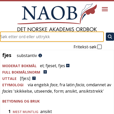
Fritekst-søk
fjes
fjes
substantiv
et
;
fjeset
,
fjes
MODERAT BOKMÅL
FULL BOKMÅLSNORM
[fje:s]
UTTALE
via
engelsk
face
, fra
latin
facia
, omdannet av
ETYMOLOGI
facies
'
skikkelse, utseende, form; ansikt, ansiktstrekk
'
BETYDNING OG BRUK
1
ansikt
MEST MUNTLIG