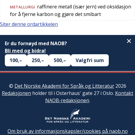
raffinere metall (især jern) ved oksidasjon
METALLURGI
for å fjerne karbon og gjøre det smibart
Siter denne ordartikkelen
Er du fornøyd med NAOB?
Bli med og bidra!
100,–
250,–
500,–
Valgfri sum
©
Det Norske Akademi for Språk og Litteratur
2026
Redaksjonen
holder til i Osterhaus' gate 27 i Oslo.
Kontakt
NAOB-redaksjonen
.
Om bruk av informasjonskapsler/cookies på naob.no