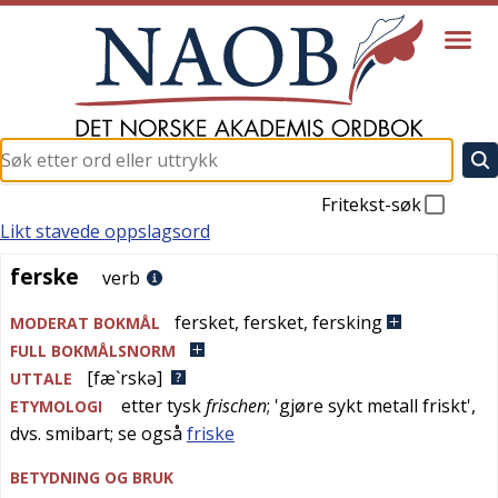
Fritekst-søk
Likt stavede oppslagsord
ferske
ferske
verb
fersket
,
fersket
,
fersking
MODERAT BOKMÅL
FULL BOKMÅLSNORM
[fæ`rskə]
UTTALE
etter
tysk
frischen
; '
gjøre sykt metall friskt
',
ETYMOLOGI
dvs. smibart; se også
friske
BETYDNING OG BRUK