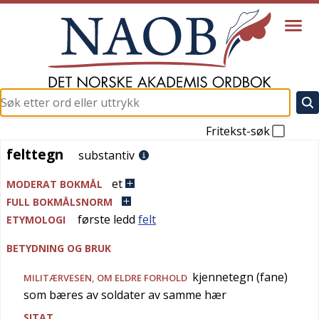
Fritekst-søk
felttegn
felttegn
substantiv
et
MODERAT BOKMÅL
FULL BOKMÅLSNORM
første ledd
felt
ETYMOLOGI
BETYDNING OG BRUK
kjennetegn (fane)
MILITÆRVESEN
, OM ELDRE FORHOLD
som bæres av soldater av samme hær
SITAT