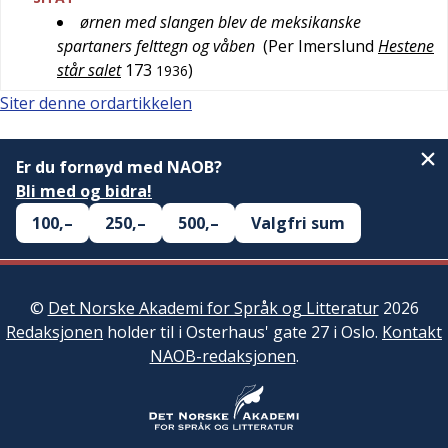
ørnen med slangen blev de meksikanske
spartaners felttegn og våben
(
Per Imerslund
Hestene
står salet
173
)
1936
Siter denne ordartikkelen
Er du fornøyd med NAOB?
Bli med og bidra!
100,–
250,–
500,–
Valgfri sum
©
Det Norske Akademi for Språk og Litteratur
2026
Redaksjonen
holder til i Osterhaus' gate 27 i Oslo.
Kontakt
NAOB-redaksjonen
.