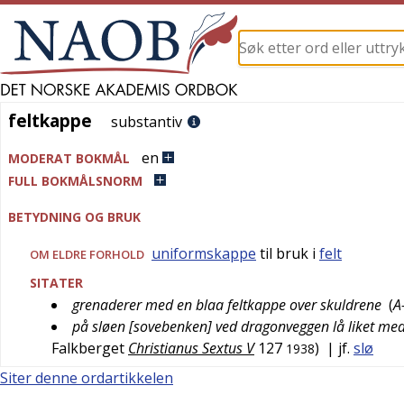
feltkappe
feltkappe
substantiv
en
MODERAT BOKMÅL
FULL BOKMÅLSNORM
BETYDNING OG BRUK
uniformskappe
til bruk i
felt
OM ELDRE FORHOLD
SITATER
grenaderer med en blaa feltkappe over skuldrene
(
A
på sløen [sovebenken] ved dragonveggen lå liket med 
Falkberget
Christianus Sextus V
127
)
| jf.
slø
1938
Siter denne ordartikkelen