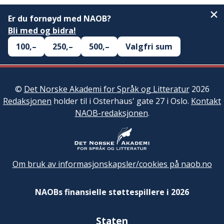
Er du fornøyd med NAOB?
Bli med og bidra!
100,–
250,–
500,–
Valgfri sum
©
Det Norske Akademi for Språk og Litteratur
2026
Redaksjonen
holder til i Osterhaus' gate 27 i Oslo.
Kontakt
NAOB-redaksjonen
.
Om bruk av informasjonskapsler/cookies på naob.no
NAOBs finansielle støttespillere i 2026
Staten