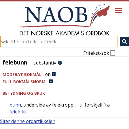
Fritekst-søk
felebunn
felebunn
substantiv
en
MODERAT BOKMÅL
FULL BOKMÅLSNORM
BETYDNING OG BRUK
bunn
, underside av felekropp
| til forskjell fra
felelokk
Siter denne ordartikkelen