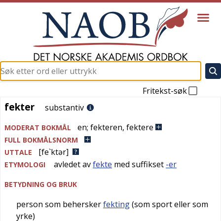
Fritekst-søk
fekter
fekter
substantiv
en
;
fekteren
,
fektere
MODERAT BOKMÅL
FULL BOKMÅLSNORM
[fe`ktər]
UTTALE
avledet av
fekte
med suffikset
-er
ETYMOLOGI
BETYDNING OG BRUK
person som behersker
fekting
(som sport eller som
yrke)