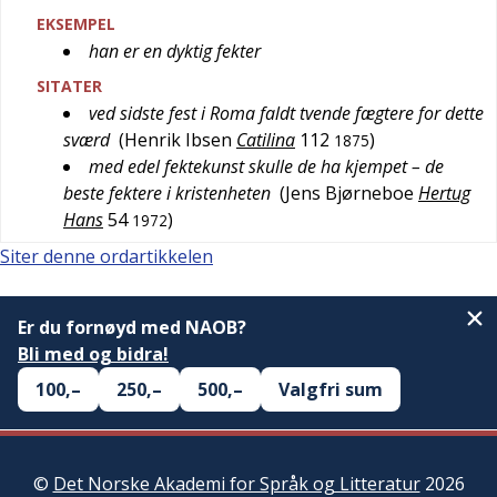
EKSEMPEL
han er en dyktig fekter
SITATER
ved sidste fest i Roma faldt tvende fægtere for dette
sværd
(
Henrik Ibsen
Catilina
112
)
1875
med edel fektekunst skulle de ha kjempet – de
beste fektere i kristenheten
(
Jens Bjørneboe
Hertug
Hans
54
)
1972
Siter denne ordartikkelen
Er du fornøyd med NAOB?
Bli med og bidra!
100,–
250,–
500,–
Valgfri sum
©
Det Norske Akademi for Språk og Litteratur
2026