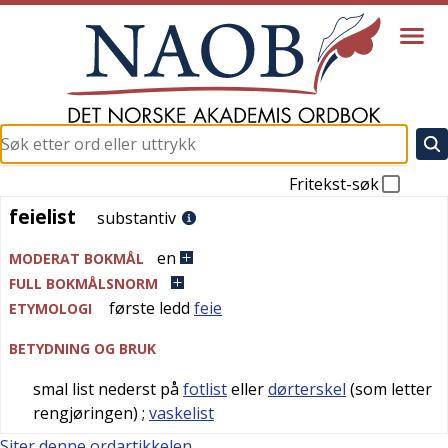
Fritekst-søk
feielist
feielist
substantiv
en
MODERAT BOKMÅL
FULL BOKMÅLSNORM
første ledd
feie
ETYMOLOGI
BETYDNING OG BRUK
smal list nederst på
fotlist
eller
dørterskel
(som letter
rengjøringen)
;
vaskelist
Siter denne ordartikkelen