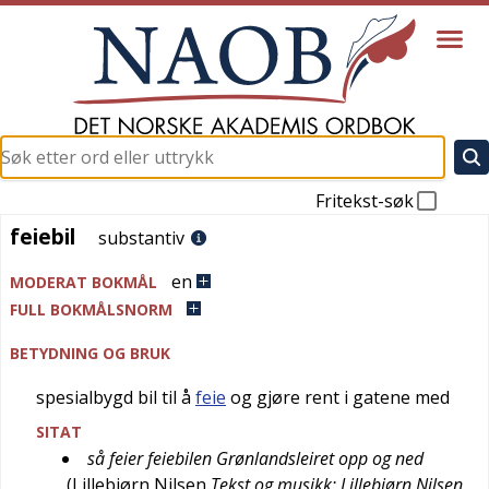
Fritekst-søk
feiebil
feiebil
substantiv
en
MODERAT BOKMÅL
FULL BOKMÅLSNORM
BETYDNING OG BRUK
spesialbygd bil til å
feie
og gjøre rent i gatene med
SITAT
så feier feiebilen Grønlandsleiret opp og ned
(
Lillebjørn Nilsen
Tekst og musikk: Lillebjørn Nilsen