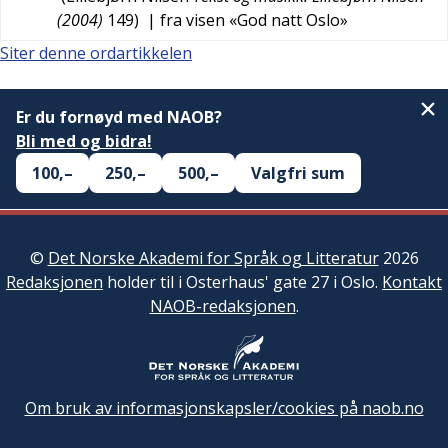
(2004)
149
)
| fra visen «God natt Oslo»
Siter denne ordartikkelen
Er du fornøyd med NAOB?
Bli med og bidra!
100,–
250,–
500,–
Valgfri sum
©
Det Norske Akademi for Språk og Litteratur
2026
Redaksjonen
holder til i Osterhaus' gate 27 i Oslo.
Kontakt
NAOB-redaksjonen
.
Om bruk av informasjonskapsler/cookies på naob.no