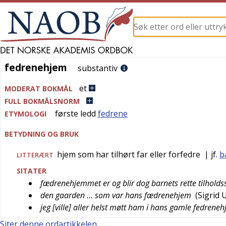
fedrenehjem
fedrenehjem
substantiv
et
MODERAT BOKMÅL
FULL BOKMÅLSNORM
første ledd
fedrene
ETYMOLOGI
BETYDNING OG BRUK
hjem som har tilhørt far eller forfedre
| jf.
b
LITTERÆRT
SITATER
fædrenehjemmet er og blir dog barnets rette tilholds
den gaarden … som var hans fædrenehjem
(
Sigrid 
jeg [ville] aller helst møtt ham i hans gamle fedrene
Siter denne ordartikkelen