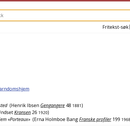
Fritekst-søk
arndomshjem
sted
(
Henrik Ibsen
Gengangere
48
)
1881
Undset
Kransen
26
)
1920
hjem «Porteaux»
(
Erna Holmboe Bang
Franske profiler
199
196