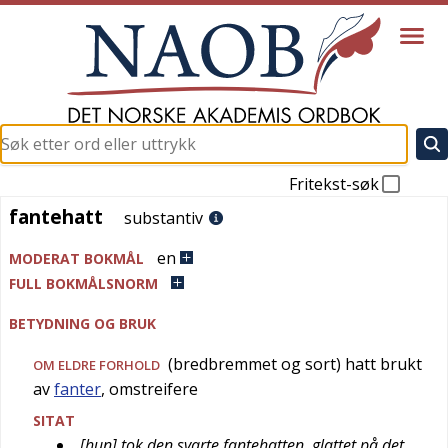
Fritekst-søk
fantehatt
fantehatt
substantiv
en
MODERAT BOKMÅL
FULL BOKMÅLSNORM
BETYDNING OG BRUK
(bredbremmet og sort) hatt brukt
OM ELDRE FORHOLD
av
fanter
, omstreifere
SITAT
[hun] tok den svarte fantehatten, glattet på det