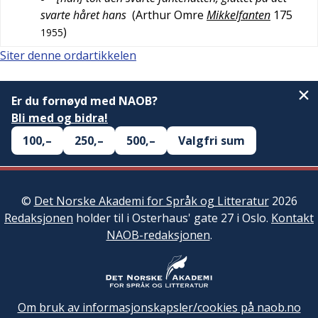
svarte håret hans
(
Arthur Omre
Mikkelfanten
175
)
1955
Siter denne ordartikkelen
Er du fornøyd med NAOB?
Bli med og bidra!
100,–
250,–
500,–
Valgfri sum
©
Det Norske Akademi for Språk og Litteratur
2026
Redaksjonen
holder til i Osterhaus' gate 27 i Oslo.
Kontakt
NAOB-redaksjonen
.
Om bruk av informasjonskapsler/cookies på naob.no