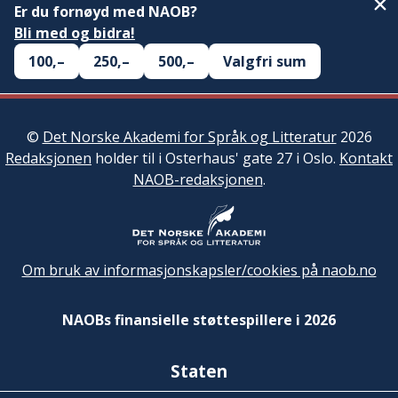
Er du fornøyd med NAOB?
Bli med og bidra!
100,–
250,–
500,–
Valgfri sum
©
Det Norske Akademi for Språk og Litteratur
2026
Redaksjonen
holder til i Osterhaus' gate 27 i Oslo.
Kontakt
NAOB-redaksjonen
.
Om bruk av informasjonskapsler/cookies på naob.no
NAOBs finansielle støttespillere i 2026
Staten