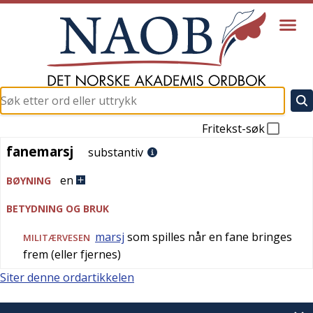
Fritekst-søk
fanemarsj
fanemarsj
substantiv
en
BØYNING
BETYDNING OG BRUK
marsj
som spilles når en fane bringes
MILITÆRVESEN
frem (eller fjernes)
Siter denne ordartikkelen