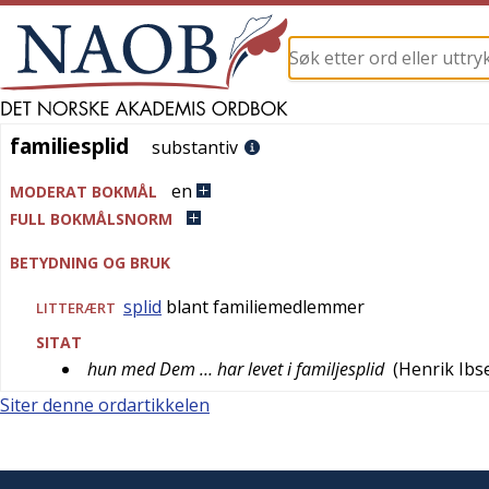
familiesplid
familiesplid
substantiv
en
MODERAT BOKMÅL
FULL BOKMÅLSNORM
BETYDNING OG BRUK
splid
blant familiemedlemmer
LITTERÆRT
SITAT
hun med Dem … har levet i familjesplid
(
Henrik Ibs
Siter denne ordartikkelen