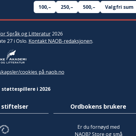
100,–
250,–
500,–
Valgfri sum
or Språk og Litteratur
2026
ate 27 i Oslo.
Kontakt NAOB-redaksjonen
.
kapsler/cookies på naob.no
 støttespillere i 2026
 stiftelser
Ordbokens brukere
Er du fornøyd med
NAOB? Store og små