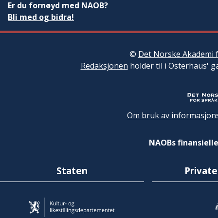
Er du fornøyd med NAOB?
Bli med og bidra!
©
Det Norske Akademi f
Redaksjonen
holder til i Osterhaus' g
Om bruk av informasjons
NAOBs finansielle
Staten
Private