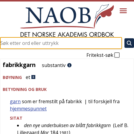
Fritekst-søk
fabrikkgarn
fabrikkgarn
substantiv
et
BØYNING
BETYDNING OG BRUK
garn
som er fremstilt på fabrikk
| til forskjell fra
hjemmespunnet
SITAT
den nye underbuksen av blått fabrikkgarn
(
Leif B.
Lillegaard
Mor
184
)
1981