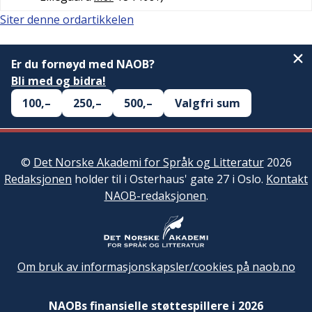
Siter denne ordartikkelen
Er du fornøyd med NAOB?
Bli med og bidra!
100,–
250,–
500,–
Valgfri sum
©
Det Norske Akademi for Språk og Litteratur
2026
Redaksjonen
holder til i Osterhaus' gate 27 i Oslo.
Kontakt
NAOB-redaksjonen
.
Om bruk av informasjonskapsler/cookies på naob.no
NAOBs finansielle støttespillere i 2026