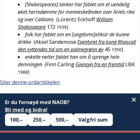
[Shakespeares] tanker har fablet om et uendelig
øket herredømme for menneskeånden over Ariels rike
og over Calibans
(
Lorentz Eckhoff
William
Shakespeare
172
)
1939
folk har fablet om en [ungdoms]eliksir de kunne
drikke
(
Aksel Sandemose
Eventyret fra kong Rhascall
den syttendes tid om en palmegrønn øy
45
)
1950
enkelte netter fablet han om å sprenge hele
demningen
(
Finn Carling
Gjensyn fra en fremtid
LBK
)
1988
Siter denne ordartikkelen
Er du fornøyd med NAOB?
Bli med og bidra!
100,–
250,–
500,–
Valgfri sum