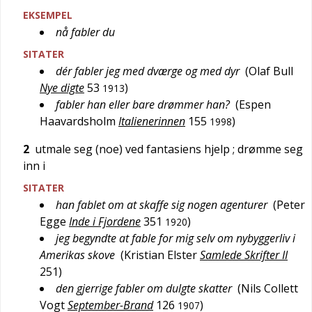
EKSEMPEL
nå fabler du
SITATER
dér fabler jeg med dværge og med dyr
(
Olaf Bull
Nye digte
53
)
1913
fabler han eller bare drømmer han?
(
Espen
Haavardsholm
Italienerinnen
155
)
1998
2
utmale seg (noe) ved fantasiens hjelp
; drømme seg
inn i
SITATER
han fablet om at skaffe sig nogen agenturer
(
Peter
Egge
Inde i Fjordene
351
)
1920
jeg begyndte at fable for mig selv om nybyggerliv i
Amerikas skove
(
Kristian Elster
Samlede Skrifter II
251
)
den gjerrige fabler om dulgte skatter
(
Nils Collett
Vogt
September-Brand
126
)
1907