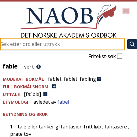
Fritekst-søk
fable
fable
verb
fablet
,
fablet
,
fabling
MODERAT BOKMÅL
FULL BOKMÅLSNORM
[fa:`blə]
UTTALE
avledet av
fabel
ETYMOLOGI
BETYDNING OG BRUK
1
i tale eller tanker gi fantasien fritt løp
; fantasere
;
prate tøv