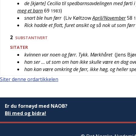
de [kjørte] Cecilia til spedbarnsavdelingen med førti 
meg et barn
69
)
1983
snart ble hun førr
(
Liv Køltzow
April/November
58
1
Rick hadde et flott, furet ansikt og så nok ut som førr 
2
SUBSTANTIVERT
SITATER
kvinnen var noen og førr. Tykk. Mørkhåret
(
Jens Bj
han ser … ut som om han ikke skulle være en dag ove
han kan være omkring de førr, ikke høg, og heller sp
Siter denne ordartikkelen
Er du fornøyd med NAOB?
Bli med og bidra!