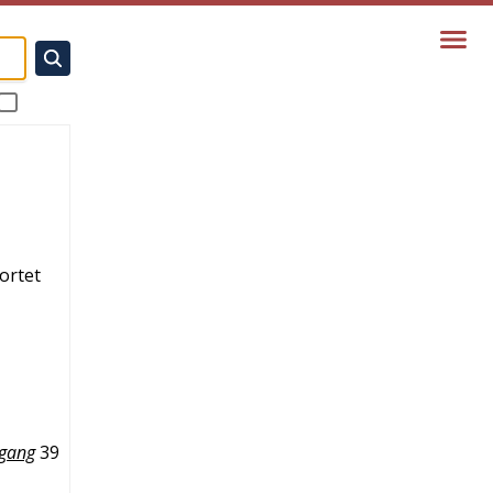
kortet
gang
39