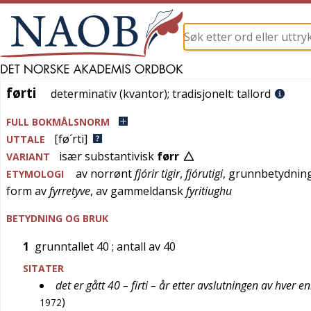
førti
førti
determinativ (kvantor)
; tradisjonelt:
tallord
FULL BOKMÅLSNORM
[fø´rti]
UTTALE
især substantivisk
førr
VARIANT
av
norrønt
fjórir tigir
,
fjórutigi
, grunnbetydning
ETYMOLOGI
form av
fyrretyve
, av
gammeldansk
fyritiughu
BETYDNING OG BRUK
1
grunntallet 40
; antall av 40
SITATER
det er gått 40 – firti – år etter avslutningen av hver e
)
1972