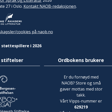
or Språk og Litteratur
2026
ate 27 i Oslo.
Kontakt NAOB-redaksjonen
.
kapsler/cookies på naob.no
 støttespillere i 2026
 stiftelser
Ordbokens brukere
Er du fornøyd med
NAOB? Store og små
gaver mottas med stor
takk.
Vårt Vipps-nummer er
629219
 Høegh Stiftelse