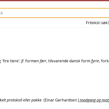
Fritekst-søk
 '
fire tiere
'; jf. formen
førr
, tilsvarende
dansk
form
fyrre
, for
nkelt protokoll eller pakke
(
Einar Gerhardsen
I medgang og mot