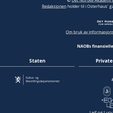
©
Det Norske Akademi f
Redaksjonen
holder til i Osterhaus' g
Om bruk av informasjons
NAOBs finansielle
Staten
Private
Leif og Lucy