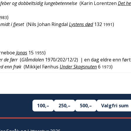
i feber og dobbeltsidig lungebetennelse
(
Karin Lorentzen
Det h
)
983
midt i fjeset
(
Nils Johan Ringdal
Lystens død
132
)
1991
ørneboe
Jonas
15
)
1955
r de førr
(
Glåmdalen
1970/202/12/2
)
| en dag eldre enn ført
ed enn frøk
(
Mikkjel Fønhus
Under Skagsnuten
6
)
1973
100,–
250,–
500,–
Valgfri sum