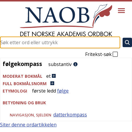
Fritekst-søk
følgekompass
følgekompass
substantiv
et
MODERAT BOKMÅL
FULL BOKMÅLSNORM
første ledd
følge
ETYMOLOGI
BETYDNING OG BRUK
datterkompass
NAVIGASJON
,
SJELDEN
Siter denne ordartikkelen