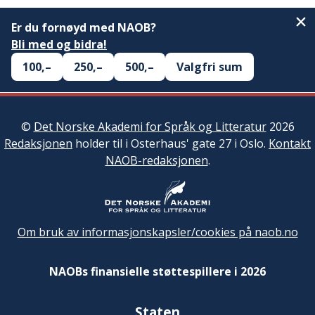
Er du fornøyd med NAOB?
Bli med og bidra!
100,–
250,–
500,–
Valgfri sum
©
Det Norske Akademi for Språk og Litteratur
2026
Redaksjonen
holder til i Osterhaus' gate 27 i Oslo.
Kontakt
NAOB-redaksjonen
.
Om bruk av informasjonskapsler/cookies på naob.no
NAOBs finansielle støttespillere i 2026
Staten